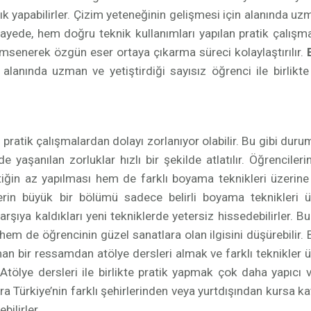
lık yapabilirler. Çizim yeteneğinin gelişmesi için alanında uz
ede, hem doğru teknik kullanımları yapılan pratik çalışmal
özümsenerek özgün eser ortaya çıkarma süreci kolaylaştırılır.
,
alanında uzman ve yetiştirdiği sayısız öğrenci ile birlikt
pratik çalışmalardan dolayı zorlanıyor olabilir. Bu gibi duru
e yaşanılan zorluklar hızlı bir şekilde atlatılır. Öğrencileri
tiğin az yapılması hem de farklı boyama teknikleri üzerine 
erin büyük bir bölümü sadece belirli boyama teknikleri ü
rşıya kaldıkları yeni tekniklerde yetersiz hissedebilirler. B
 hem de öğrencinin güzel sanatlara olan ilgisini düşürebilir. 
n bir ressamdan atölye dersleri almak ve farklı teknikler ü
tölye dersleri ile birlikte pratik yapmak çok daha yapıcı v
ra Türkiye’nin farklı şehirlerinden veya yurtdışından kursa k
bilirler.