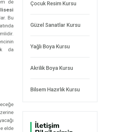
hem de
Çocuk Resim Kursu
lisesi
lar. Bu
Güzel Sanatlar Kursu
atında
lidir.
ncinin
Yağlı Boya Kursu
ak da
Akrilik Boya Kursu
Bilsem Hazırlık Kursu
eleceğe
zerine
ayacağı
İletişim
de elde