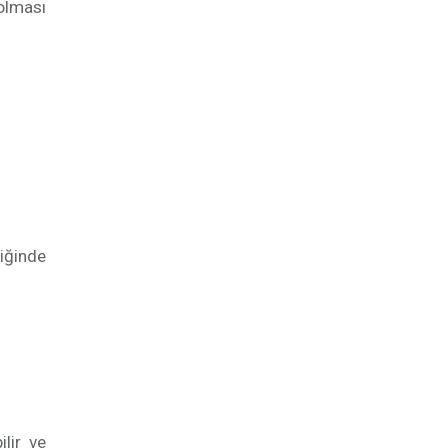
 olması
iğinde
ilir ve