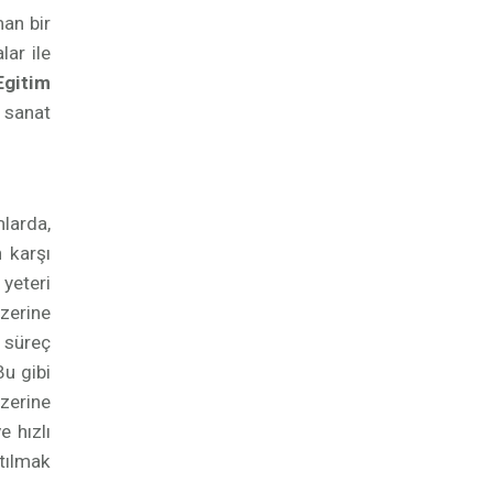
man bir
ar ile
Egitim
e sanat
mlarda,
n karşı
yeteri
zerine
u süreç
Bu gibi
zerine
e hızlı
atılmak