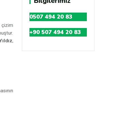
Bilgilerimiz
0507 494 20 83
 çizim
+90 507 494 20 83
uştur.
Yıldız
,
masının