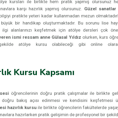
ölye kursları ile birlikte hem pratik yapmış olursunuz 
ınavlara karşı hazırlık yapmış olursunuz.
Güzel sanatlar 
 bilgiyi pratikte yeteri kadar kullanmadan mezun olmaktadır
e büyük bir handikap oluşturmaktadır. Bu sorunu lise hay
lgi alanlarınızı keşfetmek için atölye dersleri çok önem
veren ismi ressam anne Gülasal Yıldız
olurken, kurs öğre
ekilde atölye kursu olabileceği gibi online olar
rlık Kursu Kapsamı
sesi
öğrencilerinin doğru pratik çalışmalar ile birlikte g
ı, doğru bakış açısı edinmesi ve kendisini keşfetmesi ü
esi hazırlık kursu
ile birlikte öğrencilerin fakültelerde yaş
ınavlara hazırlarken pratik gelişimin de profesyonel bir şekil