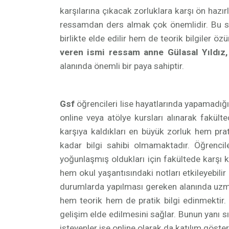
karşılarına çıkacak zorluklara karşı ön hazır
ressamdan ders almak çok önemlidir. Bu say
birlikte elde edilir hem de teorik bilgiler 
veren ismi ressam anne Gülasal Yıldız
alanında önemli bir paya sahiptir.
Gsf
öğrencileri lise hayatlarında yapamadığı 
online veya atölye kursları alınarak fakülted
karşıya kaldıkları en büyük zorluk hem pra
kadar bilgi sahibi olmamaktadır. Öğrencil
yoğunlaşmış oldukları için fakültede karşı ka
hem okul yaşantısındaki notları etkileyebilir
durumlarda yapılması gereken alanında uzma
hem teorik hem de pratik bilgi edinmektir. A
gelişim elde edilmesini sağlar. Bunun yanı sı
isteyenler ise online olarak da katılım göstere